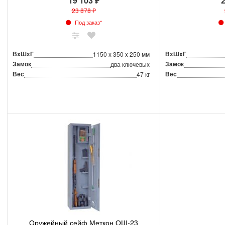
19 103 ₽
2
23 878 ₽
Под заказ*
ВxШxГ
ВxШxГ
1150 x 350 x 250 мм
Замок
Замок
два ключевых
Вес
Вес
47 кг
Оружейный сейф Меткон ОШ-23