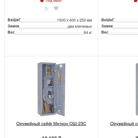
Под заказ*
ВxШxГ
ВxШxГ
1500 x 400 x 250 мм
Замок
Замок
два ключевых
Вес
Вес
64 кг
Оружейный сейф Меткон ОШ-23С
Оружейный с