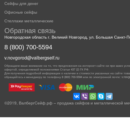
Сейфы для денег
Офисные сейфы
Стеллажи металлические
Обратная связь
Новгородская область г. Великий Новгород, ул. Большая Санкт-Пе
8 (800) 700-5594
v.novgorod@valbergseif.ru
Обращаем ваше внимание на то, что предложения на интернет-сайте ни при каких усло
офертой, определяемой положениями Статьи 437 (2) ГК РФ.
Для получения подробной информации о наличии и стоимости указанных на сайте товаро
обращайтесь к менеджеру по телефону
8 (800) 700-5594
или по электронной почте: v.novgor
©2019, ВалбергСейф.рф – продажа сейфов и металлической ме