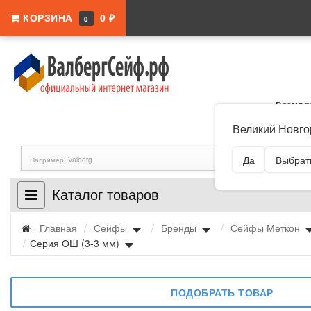
КОРЗИНА
0 ₽
0
Время р
Адрес:
Новго
Великий Новго
Новгород, ул. Б
Да
Выбрать
Каталог товаров
Главная
/
Сейфы
/
Бренды
/
Сейфы Меткон
/
Серия ОШ (3-3 мм)
ПОДОБРАТЬ ТОВАР