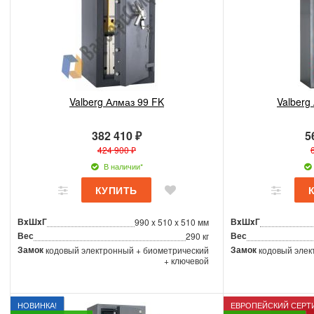
Valberg Алмаз 99 FK
Valberg
382 410 ₽
5
424 900 ₽
В наличии*
ВxШxГ
ВxШxГ
990 x 510 x 510 мм
Вес
Вес
290 кг
Замок
Замок
кодовый электронный + биометрический
кодовый элек
+ ключевой
НОВИНКА!
ЕВРОПЕЙСКИЙ СЕРТ