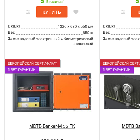
В наличии*
ВxШxГ
ВxШxГ
1320 x 680 x 550 мм
Вес
Вес
650 кг
Замок
Замок
кодовый электронный + биометрический
кодовый элек
+ ключевой
ЕВРОПЕЙСКИЙ СЕРТИФИКАТ
ЕВРОПЕЙСКИЙ СЕРТ
5 ЛЕТ ГАРАНТИИ
5 ЛЕТ ГАРАНТИИ
MDTB Banker-M 55 FK
MDTB Ba