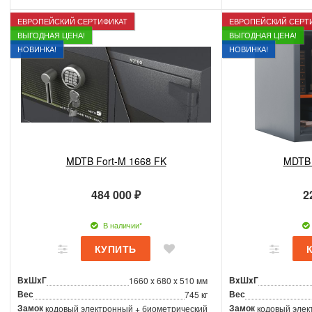
ЕВРОПЕЙСКИЙ СЕРТИФИКАТ
ЕВРОПЕЙСКИЙ СЕРТ
ВЫГОДНАЯ ЦЕНА!
ВЫГОДНАЯ ЦЕНА!
НОВИНКА!
НОВИНКА!
MDTB Fort-M 1668 FK
MDTB 
484 000 ₽
2
В наличии*
ВxШxГ
ВxШxГ
1660 x 680 x 510 мм
Вес
Вес
745 кг
Замок
Замок
кодовый электронный + биометрический
кодовый элек