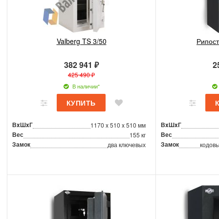
Valberg TS 3/50
Рипост
382 941 ₽
2
425 490 ₽
В наличии*
ВxШxГ
ВxШxГ
1170 x 510 x 510 мм
Вес
Вес
155 кг
Замок
Замок
два ключевых
кодовы