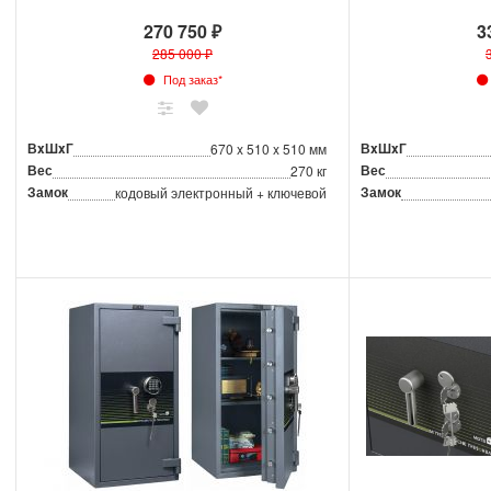
270 750 ₽
3
285 000 ₽
Под заказ*
ВxШxГ
ВxШxГ
670 x 510 x 510 мм
Вес
Вес
270 кг
Замок
Замок
кодовый электронный + ключевой