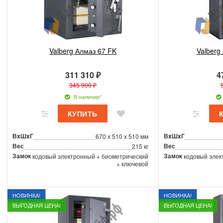
Valberg Алмаз 67 FK
Valberg
311 310 ₽
4
345 900 ₽
В наличии*
ВxШxГ
ВxШxГ
670 x 510 x 510 мм
Вес
Вес
215 кг
Замок
Замок
кодовый электронный + биометрический
кодовый элек
+ ключевой
НОВИНКА!
НОВИНКА!
ВЫГОДНАЯ ЦЕНА!
ВЫГОДНАЯ ЦЕНА!