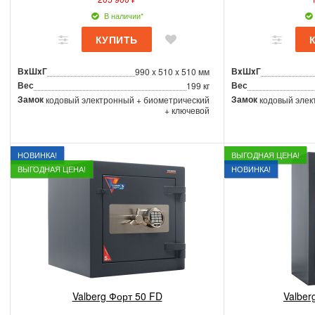
В наличии*
ВxШxГ
ВxШxГ
990 x 510 x 510 мм
Вес
Вес
199 кг
Замок
Замок
кодовый электронный + биометрический
кодовый элек
+ ключевой
НОВИНКА!
ВЫГОДНАЯ ЦЕНА!
ВЫГОДНАЯ ЦЕНА!
НОВИНКА!
Valberg Форт 50 FD
Valber