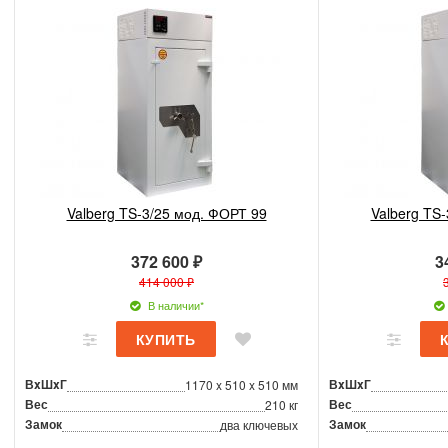
Valberg TS-3/25 мод. ФОРТ 99
Valberg TS
372 600 ₽
3
414 000 ₽
В наличии*
ВxШxГ
ВxШxГ
1170 x 510 x 510 мм
Вес
Вес
210 кг
Замок
Замок
два ключевых