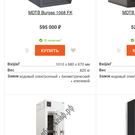
MDTB Burgas 1068 FK
MDTB 
595 000 ₽
5
В наличии*
ВxШxГ
ВxШxГ
1010 x 680 x 670 мм
Вес
Вес
820 кг
Замок
Замок
кодовый электронный + биометрический
кодовый элек
+ ключевой