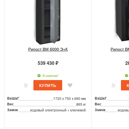
Рипост ВМ 6000 Э+К
Рипост В
539 430 ₽
2
В наличии*
ВxШxГ
ВxШxГ
1720 x 750 x 690 мм
Вес
Вес
865 кг
Замок
Замок
кодовый электронный + ключевой
кодовы