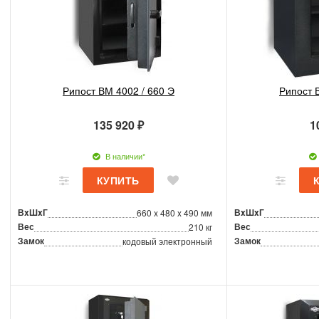
Рипост ВМ 4002 / 660 Э
Рипост 
135 920 ₽
1
В наличии*
ВxШxГ
ВxШxГ
660 x 480 x 490 мм
Вес
Вес
210 кг
Замок
Замок
кодовый электронный