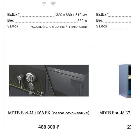
ВxШxГ
ВxШxГ
1320 x 680 x 510 мм
Вес
Вес
560 кг
Замок
Замок
кодовый электронный + ключевой
MDTB Fort-M 1668 EK (левое открывание)
MDTB Fort-M 67
488 300 ₽
2