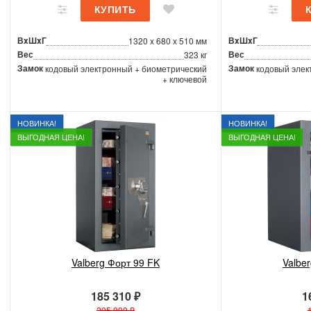
ВxШxГ
ВxШxГ
1320 x 680 x 510 мм
Вес
Вес
323 кг
Замок
Замок
кодовый электронный + биометрический
кодовый элек
+ ключевой
НОВИНКА!
НОВИНКА!
ВЫГОДНАЯ ЦЕНА!
ВЫГОДНАЯ ЦЕНА!
Valberg Форт 99 FK
Valbe
185 310 ₽
1
205 900 ₽