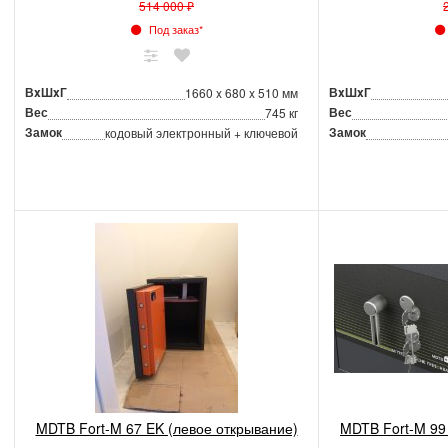
514 000 ₽
Под заказ*
ВxШxГ
ВxШxГ
1660 x 680 x 510 мм
Вес
Вес
745 кг
Замок
Замок
кодовый электронный + ключевой
MDTB Fort-M 67 EK (левое открывание)
MDTB Fort-M 99