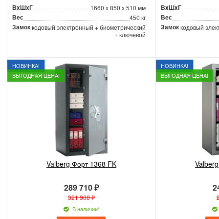
ВxШxГ
ВxШxГ
1660 x 850 x 510 мм
Вес
Вес
450 кг
Замок
Замок
кодовый электронный + биометрический
кодовый элек
+ ключевой
НОВИНКА!
НОВИНКА!
ВЫГОДНАЯ ЦЕНА!
ВЫГОДНАЯ ЦЕНА!
Valberg Форт 1368 FK
Valber
289 710 ₽
2
321 900 ₽
В наличии*