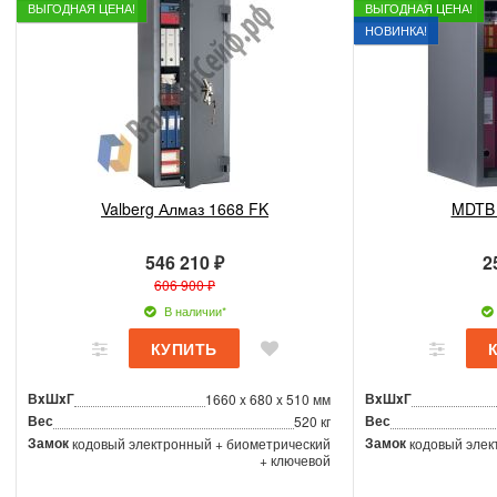
ВЫГОДНАЯ ЦЕНА!
ВЫГОДНАЯ ЦЕНА!
НОВИНКА!
Valberg Алмаз 1668 FK
MDTB 
546 210 ₽
2
606 900 ₽
В наличии*
ВxШxГ
ВxШxГ
1660 x 680 x 510 мм
Вес
Вес
520 кг
Замок
Замок
кодовый электронный + биометрический
кодовый элек
+ ключевой