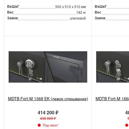
ВxШxГ
ВxШxГ
500 x 510 x 510 мм
Вес
Вес
182 кг
Замок
Замок
ключевой
MDTB Fort-M 1368 EK (левое открывание)
MDTB Fort-M 166
414 200 ₽
4
436 000 ₽
Под заказ*