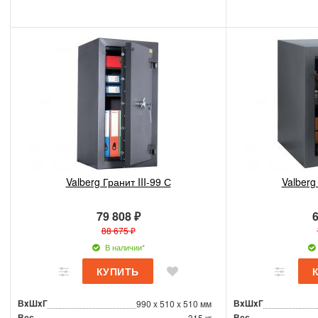
Valberg Гранит III-99 С
Valberg 
79 808 ₽
6
88 675 ₽
В наличии*
ВxШxГ
ВxШxГ
990 x 510 x 510 мм
Вес
Вес
315 кг