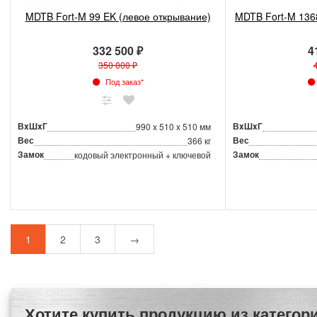
MDTB Fort-M 99 EK (левое открывание)
MDTB Fort-M 136
332 500 ₽
4
350 000 ₽
Под заказ*
ВxШxГ
ВxШxГ
990 x 510 x 510 мм
Вес
Вес
366 кг
Замок
Замок
кодовый электронный + ключевой
1
2
3
→
Хотите купить продукцию из категории