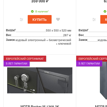
359 000 ₽
6
В наличии*
ВxШxГ
ВxШxГ
550 x 550 x 520 мм
Вес
Вес
287 кг
Замок
Замок
кодовый электронный + биометрический
кодовы
+ ключевой
ЕВРОПЕЙСКИЙ СЕРТИФИКАТ
ЕВРОПЕЙСКИЙ СЕРТ
5 ЛЕТ ГАРАНТИИ
5 ЛЕТ ГАРАНТИИ
MDTB Banker-M 1368 2K
MDTB B