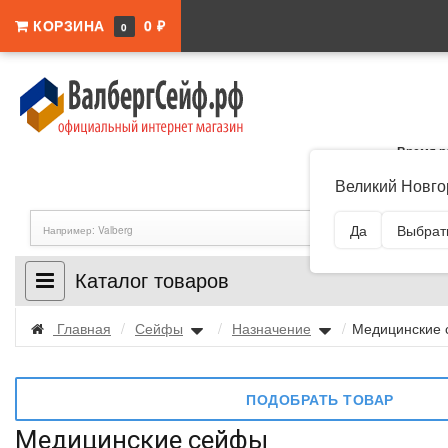
КОРЗИНА
0 ₽
0
Время р
Адрес:
Новго
Великий Новго
Новгород, ул. Б
Да
Выбрать
Каталог товаров
Главная
/
Сейфы
/
Назначение
/
Медицинские
ПОДОБРАТЬ ТОВАР
Медицинские сейфы