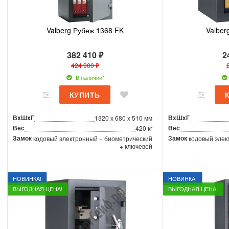
Valberg Рубеж 1368 FK
Valber
382 410 ₽
2
424 900 ₽
В наличии*
ВxШxГ
ВxШxГ
1320 x 680 x 510 мм
Вес
Вес
420 кг
Замок
Замок
кодовый электронный + биометрический
кодовый элек
+ ключевой
НОВИНКА!
НОВИНКА!
ВЫГОДНАЯ ЦЕНА!
ВЫГОДНАЯ ЦЕНА!